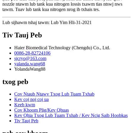
nozzle ntawm lub tank kua nitrogen lossis txawm tias ntswj nws
tawm. Tuav lub tank kua nitrogen nrog ib txhais tes.
Lub sijhawm tshaj tawm: Lub Yim Hli-31-2021
Tiv Tauj Peb
Haier Biomedical Technology (Chengdu) Co., Ltd.
0086-28-82724106
sjcryo@163.com
yalanda.wang68
YolandaWang88
txog peb
Cov Ntaub Ntawv Txog Lub Tuam Txhab
Kev coj noj coj ua
Keeb kwm
Cov Khoom Plig/Kev Qhuas
Kev Qhia Txog Lub Tuam Txhab / Kev Ncig Saib Hoobkas
Tiv Tauj Peb