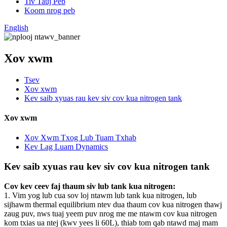
Tiv Tauj Peb
Koom nrog peb
English
Xov xwm
Tsev
Xov xwm
Kev saib xyuas rau kev siv cov kua nitrogen tank
Xov xwm
Xov Xwm Txog Lub Tuam Txhab
Kev Lag Luam Dynamics
Kev saib xyuas rau kev siv cov kua nitrogen tank
Cov kev ceev faj thaum siv lub tank kua nitrogen:
1. Vim yog lub cua sov loj ntawm lub tank kua nitrogen, lub
sijhawm thermal equilibrium ntev dua thaum cov kua nitrogen thawj
zaug puv, nws tuaj yeem puv nrog me me ntawm cov kua nitrogen
kom txias ua ntej (kwv yees li 60L), thiab tom qab ntawd maj mam