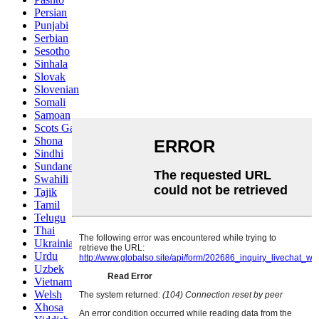
Persian
Punjabi
Serbian
Sesotho
Sinhala
Slovak
Slovenian
Somali
Samoan
Scots Gaelic
Shona
Sindhi
Sundanese
Swahili
Tajik
Tamil
Telugu
Thai
Ukrainian
Urdu
Uzbek
Vietnamese
Welsh
Xhosa