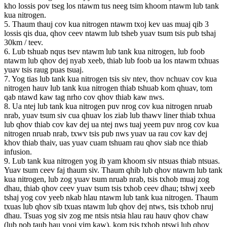
kho lossis pov tseg los ntawm tus neeg tsim khoom ntawm lub tank
kua nitrogen.
5. Thaum thauj cov kua nitrogen ntawm txoj kev uas muaj qib 3
lossis qis dua, qhov ceev ntawm lub tsheb yuav tsum tsis pub tshaj
30km / teev.
6. Lub tshuab nqus tsev ntawm lub tank kua nitrogen, lub foob
ntawm lub qhov dej nyab xeeb, thiab lub foob ua los ntawm txhuas
yuav tsis raug puas tsuaj.
7. Yog tias lub tank kua nitrogen tsis siv ntev, thov nchuav cov kua
nitrogen hauv lub tank kua nitrogen thiab tshuab kom qhuav, tom
qab ntawd kaw tag nrho cov qhov thiab kaw nws.
8. Ua ntej lub tank kua nitrogen puv nrog cov kua nitrogen nruab
nrab, yuav tsum siv cua qhuav los ziab lub thawv liner thiab txhua
lub qhov thiab cov kav dej ua ntej nws tuaj yeem puv nrog cov kua
nitrogen nruab nrab, txwv tsis pub nws yuav ua rau cov kav dej
khov thiab thaiv, uas yuav cuam tshuam rau qhov siab nce thiab
infusion.
9. Lub tank kua nitrogen yog ib yam khoom siv ntsuas thiab ntsuas.
Yuav tsum ceev faj thaum siv. Thaum qhib lub qhov ntawm lub tank
kua nitrogen, lub zog yuav tsum nruab nrab, tsis txhob muaj zog
dhau, thiab qhov ceev yuav tsum tsis txhob ceev dhau; tshwj xeeb
tshaj yog cov yeeb nkab hlau ntawm lub tank kua nitrogen. Thaum
txuas lub qhov sib txuas ntawm lub qhov dej ntws, tsis txhob nruj
dhau. Tsuas yog siv zog me ntsis ntsia hlau rau hauv qhov chaw
(lub pob taub hau yooj yim kaw), kom tsis txhob ntswj lub qhov