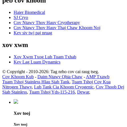
peb cov khoom
Haier Biomedical
SJ Cryo
Cov Ntawv Thov Hauv Cryotherapy
Cov Ntawv Thov Hauv Thaj Chaw Khoom Noj
Kev siv twj paj nruag
xov xwm
Xov Xwm Txog Lub Tuam Txhab
Kev Lag Luam Dynamics
© Copyright - 2010-2026: Tag nrho cov cai raug tseg.
Cov Khoom Kub
-
Daim Ntawv Qhia Chaw
-
AMP Txawb
Tuam Tshoj Stainless Hlau Siab Tank
,
Tuam Tshoj Cov Kua
Nitrogen Thawv
,
Lub Tank Cia Khoom Cryogenic
,
Cov Thoob Dej
Siab Stainless
,
Tuam Tshoj Yds-115-216
,
Dewar
,
Xov tooj
Xov tooj