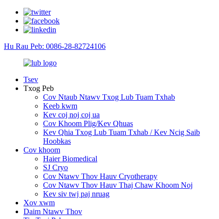
Hu Rau Peb: 0086-28-82724106
Tsev
Txog Peb
Cov Ntaub Ntawv Txog Lub Tuam Txhab
Keeb kwm
Kev coj noj coj ua
Cov Khoom Plig/Kev Qhuas
Kev Qhia Txog Lub Tuam Txhab / Kev Ncig Saib
Hoobkas
Cov khoom
Haier Biomedical
SJ Cryo
Cov Ntawv Thov Hauv Cryotherapy
Cov Ntawv Thov Hauv Thaj Chaw Khoom Noj
Kev siv twj paj nruag
Xov xwm
Daim Ntawv Thov