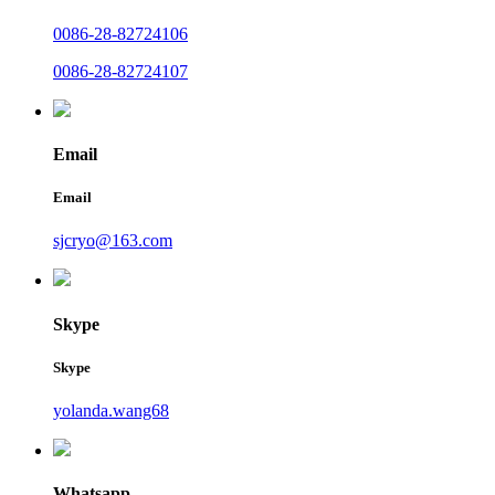
0086-28-82724106
0086-28-82724107
Email
Email
sjcryo@163.com
Skype
Skype
yolanda.wang68
Whatsapp