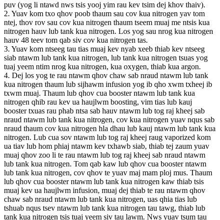
puv (yog li ntawd nws tsis yooj yim rau kev tsim dej khov thaiv).
2. Yuav kom txo qhov poob thaum sau cov kua nitrogen yav tom
ntej, thov rov sau cov kua nitrogen thaum tseem muaj me ntsis kua
nitrogen hauv lub tank kua nitrogen. Los yog sau nrog kua nitrogen
hauv 48 teev tom qab siv cov kua nitrogen tas.
3. Yuav kom ntseeg tau tias muaj kev nyab xeeb thiab kev ntseeg
siab ntawm lub tank kua nitrogen, lub tank kua nitrogen tsuas yog
tuaj yeem ntim nrog kua nitrogen, kua oxygen, thiab kua argon.
4. Dej los yog te rau ntawm qhov chaw sab nraud ntawm lub tank
kua nitrogen thaum lub sijhawm infusion yog ib qho xwm txheej ib
txwm muaj. Thaum lub qhov cua booster ntawm lub tank kua
nitrogen qhib rau kev ua haujlwm boosting, vim tias lub kauj
booster txuas rau phab ntsa sab hauv ntawm lub tog raj kheej sab
nraud ntawm lub tank kua nitrogen, cov kua nitrogen yuav nqus sab
nraud thaum cov kua nitrogen hla dhau lub kauj ntawm lub tank kua
nitrogen. Lub cua sov ntawm lub tog raj kheej raug vaporized kom
ua tiav lub hom phiaj ntawm kev txhawb siab, thiab tej zaum yuav
muaj qhov zoo li te rau ntawm lub tog raj kheej sab nraud ntawm
lub tank kua nitrogen. Tom qab kaw lub qhov cua booster ntawm
lub tank kua nitrogen, cov qhov te yuav maj mam ploj mus. Thaum
lub qhov cua booster ntawm lub tank kua nitrogen kaw thiab tsis
muaj kev ua haujlwm infusion, muaj dej thiab te rau ntawm qhov
chaw sab nraud ntawm lub tank kua nitrogen, uas qhia tias lub
tshuab nqus tsev ntawm lub tank kua nitrogen tau tawg, thiab lub
tank kua nitrogen tsis tuaj yeem siv tau lawm. Nws yuav tsum tau